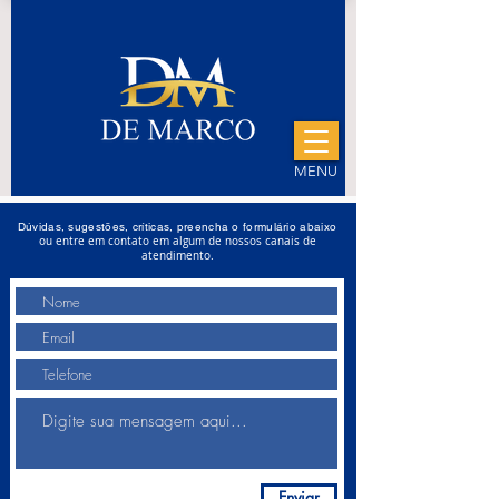
MENU
Dúvidas, sugestões, críticas, preencha o formulário abaixo
ou entre em contato em algum de nossos canais de
atendimento.
Enviar