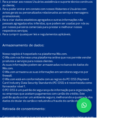
Para prestar aos nossos Usuários assistência e suporte técnico contínuos
ao cliente;
Para poder entrar em contato com nossos Visitantes e Usuários com
avisos gerais ou personalizados relacionados ao serviço e mensagens
promocionais;
Para criar dados estatísticos agregados e outras informações não
pessoais agregadas e/ou inferidas, que podem ser usadas por nós ou
por nossos parceiros comerciais para prestar e melhorar nossos
respectivos serviços;
Para cumprir quaisquer leis e regulamentos aplicáveis.
Armazenamento de dados:
Nosso negócio é hospedado na plataforma Wix.com.
O Wix.com nos fornece uma plataforma online que nos permite vender
produtos e serviços para nossos clientes.
As suas informações podem ser armazenadas no banco de dados do
Wix.com.
O Wix.com armazena as suas informações em servidores seguros por
firewall.
O Wix.com está em conformidade com as regras do PCI DSS (Payment
Card Industry Data Security Standards (PCI DSS) e é reconhecida como
fornecedor nível 1.
O PCI DSS é um padrão de segurança de informação para organizações
ou empresas que aceitam pagamentos com cartão de crédito. Este
padrão ajuda a criar um ambiente seguro, melhorando a qualidade dos
dados do titular do cartão e reduzindo a fraude do cartão de crédito.
Retirada de consentimento:
Caso você não queira que mais que seja possível para nós coletar as suas
informações pessoais, por favor entre em contato através do telefone
(19) 3808 4551
ou nos envie uma mensagem para o endereço de
email
contato@demarcoassessoria.com.br