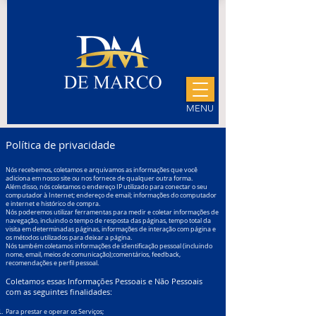
MENU
Política de privacidade
Nós recebemos, coletamos e arquivamos as informações que você
adiciona em nosso site ou nos fornece de qualquer outra forma.
Além disso, nós coletamos o endereço IP utilizado para conectar o seu
computador à Internet; endereço de email; informações do computador
e internet e histórico de compra.
Nós poderemos utilizar ferramentas para medir e coletar informações de
navegação, incluindo o tempo de resposta das páginas, tempo total da
visita em determinadas páginas, informações de interação com página e
os métodos utilizados para deixar a página.
Nós também coletamos informações de identificação pessoal (incluindo
nome, email, meios de comunicação);comentários, feedback,
recomendações e perfil pessoal.
Coletamos essas Informações Pessoais e Não Pessoais
com as seguintes finalidades:
Para prestar e operar os Serviços;